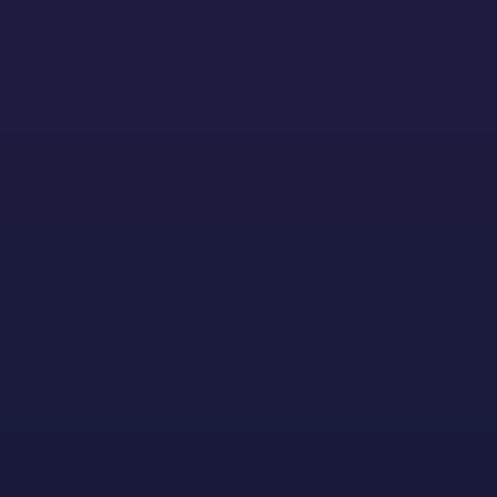
数字解决方案
提供基于数字技术的综合性服务