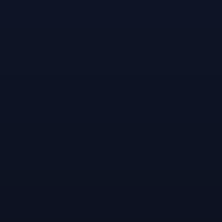
...
新闻中心
资料下载
企业概况
摩天5账号申请开通