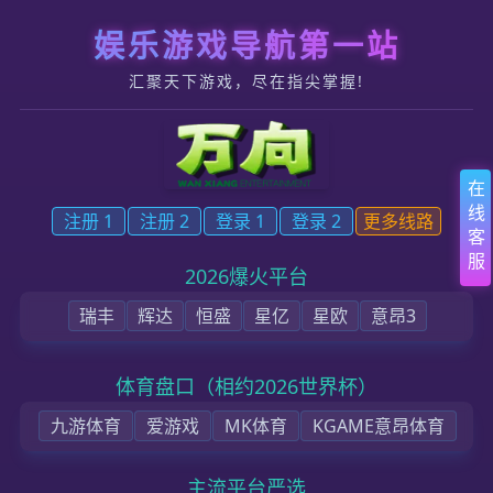
跳转到内容
万向 - 会员平台中心 | 开启注册游戏之旅
首页
企业概况
新闻中心
资料下载
加入我们